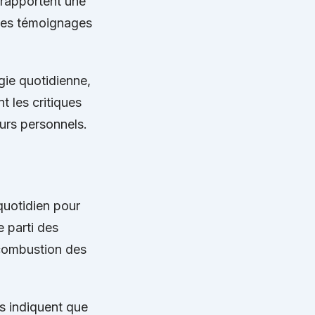
 rapportent une
r ces témoignages
gie quotidienne,
t les critiques
eurs personnels.
quotidien pour
e parti des
 combustion des
s indiquent que