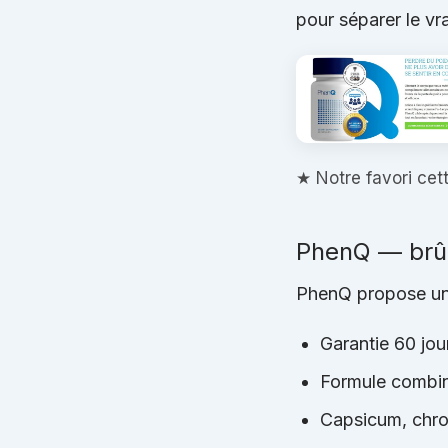
pour séparer le vra
★ Notre favori cet
PhenQ — brûl
PhenQ propose une
Garantie 60 jou
Formule combin
Capsicum, chrom