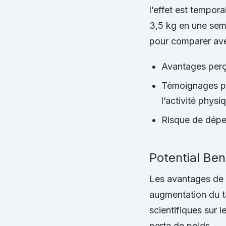
l’effet est tempor
3,5 kg en une sem
pour comparer ave
Avantages perçu
Témoignages po
l’activité physi
Risque de dépen
Potential Be
Les avantages de l
augmentation du ta
scientifiques sur 
perte de poids.