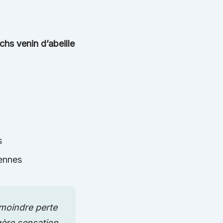
chs venin d’abeille
s
iennes
 moindre perte
gère sensation