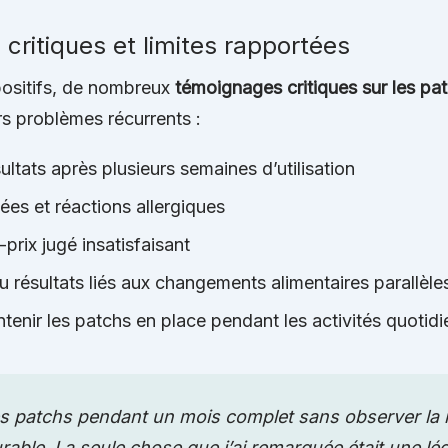
ritiques et limites rapportées
positifs, de nombreux
témoignages critiques sur les pat
rs problèmes récurrents :
ltats après plusieurs semaines d’utilisation
nées et réactions allergiques
prix jugé insatisfaisant
u résultats liés aux changements alimentaires parallèle
intenir les patchs en place pendant les activités quotid
 ces patchs pendant un mois complet sans observer la
able. La seule chose que j’ai remarquée était une lé