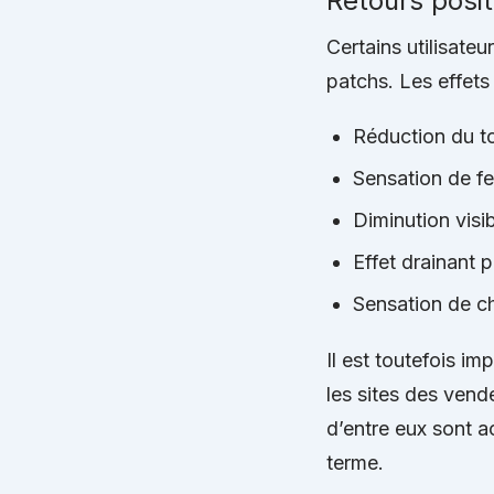
Retours posit
Certains utilisateu
patchs. Les effet
Réduction du to
Sensation de f
Diminution visib
Effet drainant 
Sensation de ch
Il est toutefois i
les sites des vend
d’entre eux sont 
terme.