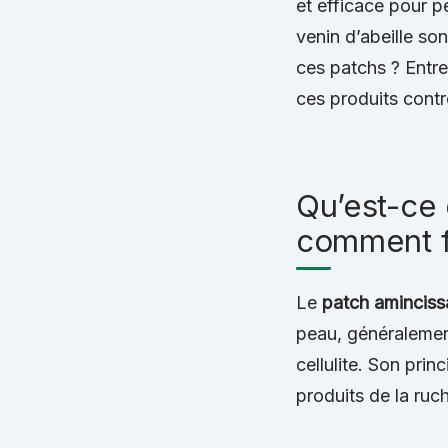
et efficace pour p
venin d’abeille so
ces patchs ? Entre 
ces produits contr
Qu’est-ce 
comment fo
Le
patch amincissa
peau, généralemen
cellulite. Son prin
produits de la ruch