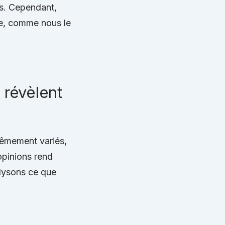
ts. Cependant,
ée, comme nous le
s révèlent
rêmement variés,
opinions rend
nalysons ce que