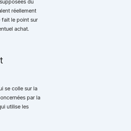
és supposées du
alent réellement
fait le point sur
entuel achat.
t
i se colle sur la
oncernées par la
i utilise les