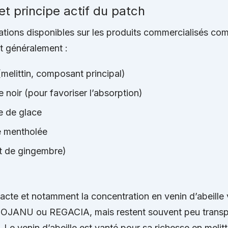
t principe actif du patch
mations disponibles sur les produits commercialisés 
t généralement :
(melittin, composant principal)
e noir (pour favoriser l’absorption)
te de glace
e mentholée
it de gingembre)
cte et notamment la concentration en venin d’abeille v
JANU ou REGACIA, mais restent souvent peu transpa
 Le venin d’abeille est vanté pour sa richesse en melitt