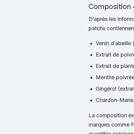
Composition e
D’après les infor
patchs contiennen
Venin d’abeille 
Extrait de poivr
Extrait de plan
Menthe poivré
Gingérol (extra
Chardon-Marie
La composition exa
marques comme FO
quantités précises.