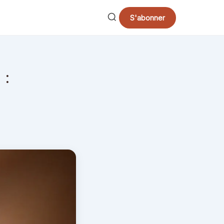
S'abonner
 :