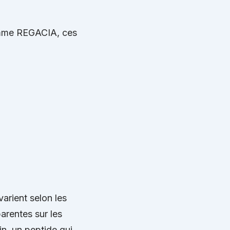
comme REGACIA, ces
arient selon les
rentes sur les
in, un peptide qui