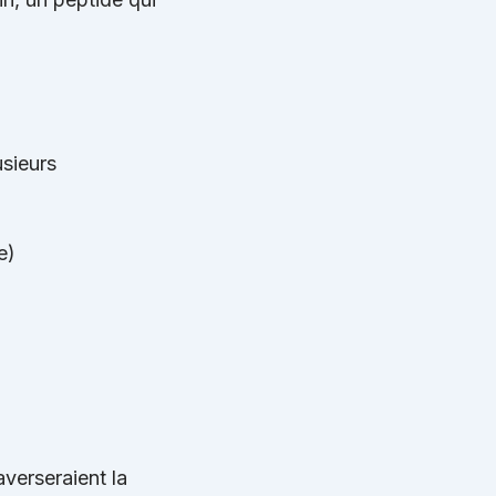
usieurs
e)
averseraient la